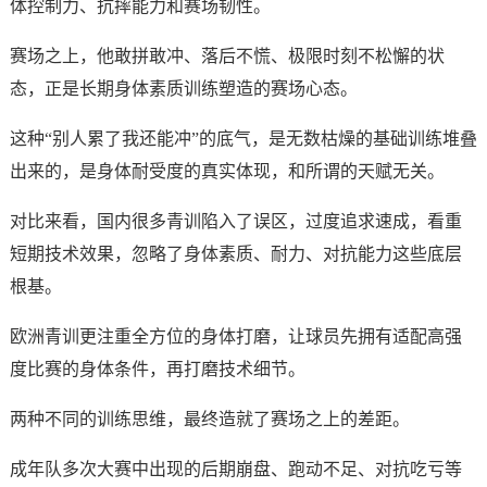
体控制力、抗摔能力和赛场韧性。
赛场之上，他敢拼敢冲、落后不慌、极限时刻不松懈的状
态，正是长期身体素质训练塑造的赛场心态。
这种“别人累了我还能冲”的底气，是无数枯燥的基础训练堆叠
出来的，是身体耐受度的真实体现，和所谓的天赋无关。
对比来看，国内很多青训陷入了误区，过度追求速成，看重
短期技术效果，忽略了身体素质、耐力、对抗能力这些底层
根基。
欧洲青训更注重全方位的身体打磨，让球员先拥有适配高强
度比赛的身体条件，再打磨技术细节。
两种不同的训练思维，最终造就了赛场之上的差距。
成年队多次大赛中出现的后期崩盘、跑动不足、对抗吃亏等