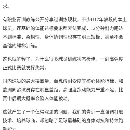
求。
有职业青训教练公开分享过训练现状，不少U17年龄段的本土
球员，连基础的体能达标要求都无法完成，12分钟耐力跑达
不到标准，柔韧性、身体协调性也存在明显短板，甚至不会
基础的绳梯训练。
这也就解释了，为什么很多球员训练状态极佳，一到高强度
正式比赛就发挥失常。
国内球员的最大摄氧量、血乳酸耐受度等核心体能指标，和
欧洲同龄球员存在明显差距，高强度跑动能力严重不足，比
赛中后期大概率会陷入体能被动。
这就产生了一个值得深思的问题，我们的青训一直强调打磨
技术、培养球商，却忽略了足球最基础的身体对抗和持续跑
动能力。