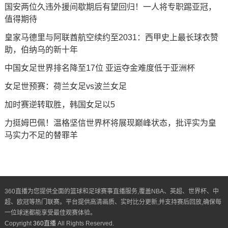
国安两位久违外援间歇期后有望回归！一人将专职踢亚冠，
值得期待
皇家马德里与阿联酋航空续约至2031：西甲史上最长球衣赞
助，伯纳乌的新十年
中国女足世界排名降至17位 亚运夺金难度低于亚洲杯
女足世预赛：荷兰女足vs波兰女足
加时赛逆转取胜，韩国女足以5
力挺姆巴佩！温格坚信世界杯将展现巅峰状态，批评实为皇
马实力不足的替罪羊
360直播为您提供全面的篮球和足球赛事直播服务,覆盖NBA、英超、世界杯、中
超、欧冠等热门联赛。平台提供高清画质、实时比分更新,并支持赛后回放,确保每
一位球迷都能享受最佳观赛体验。
Copyright
360直播
All Rights Reserved.