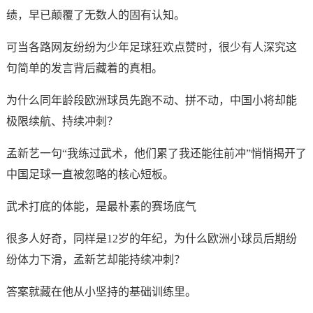
绩，早已颠覆了无数人的固有认知。
可当各路网友纷纷为少年足球狂欢点赞时，很少有人深究这
句简单的发言背后藏着的真相。
为什么同年龄段欧洲球员先跑不动、拼不动，中国小将却能
极限续航、持续冲刺？
孟新艺一句“我练过武术，他们累了我还能往前冲”悄悄揭开了
中国足球一直被忽略的核心短板。
武术打底的体能，是最朴素的赛场底气
很多人好奇，同样是12岁的年纪，为什么欧洲小球员后期纷
纷体力下滑，孟新艺却能持续冲刺？
答案就藏在他从小坚持的基础训练里。