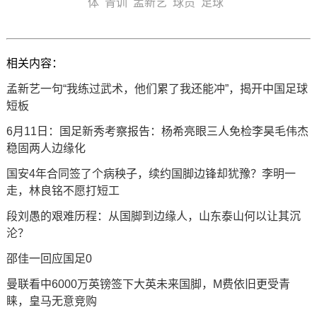
体
青训
孟新艺
球员
足球
相关内容：
孟新艺一句“我练过武术，他们累了我还能冲”，揭开中国足球
短板
6月11日：国足新秀考察报告：杨希亮眼三人免检李昊毛伟杰
稳固两人边缘化
国安4年合同签了个病秧子，续约国脚边锋却犹豫？李明一
走，林良铭不愿打短工
段刘愚的艰难历程：从国脚到边缘人，山东泰山何以让其沉
沦？
邵佳一回应国足0
曼联看中6000万英镑签下大英未来国脚，M费依旧更受青
睐，皇马无意竞购