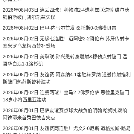
2026年08月03日 连丢四球！利物浦2-4遭利兹联逆转 维尔茨
钱伯斯破门凯尔凯兹失误
2026年08月02日 巴甲-内马尔首发 桑托斯0-0瑞模贝雷
2026年08月02日 无缘七连胜！迈阿密2-2哥伦布 苏牙传射卡
塞米罗乌龙梅西替补登场
2026年08月02日 美职联-孙兴慜转身爆射&穆勒点射破门 温
哥华白浪1-1洛杉矶
2026年08月02日 友谊赛-阿森纳4-1客胜赫罗纳 道曼传射措利
斯破门热苏斯替补建功
2026年08月02日 连丢两球！皇马2-2佛罗伦萨 恩德里克破门
18岁小将西里亚建功
2026年08月01日 巴萨友谊赛点球大战负伯明翰 哈姆扎双响
阿德耶米首秀巴德吉失点
2026年08月01日 友谊赛两连胜！尤文2-0尼斯 道格拉斯·路易