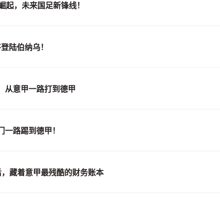
妖崛起，未来国足新锋线！
将登陆伯纳乌！
，从意甲一路打到德甲
门一路踢到德甲！
后，藏着意甲最残酷的财务账本