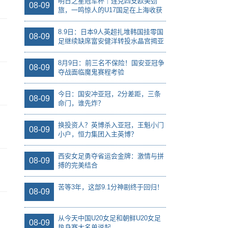
明日之星冠军杯｜连克四支欧美劲
08-09
旅，一鸣惊人的U17国足在上海收获
了什么
8.9日：日本9人英超扎堆韩国挂零国
08-09
足继续缺席富安健洋转投水晶宫揭亚
洲足球残酷差距
8月9日：前三名不保险！国安亚冠争
08-09
夺战面临魔鬼赛程考验
今日：国安冲亚冠，2分差距，三条
08-09
命门，谁先炸？
换投资人？英博杀入亚冠，王魁小门
08-09
小户，恒力集团入主英博？
西安女足勇夺省运会金牌：激情与拼
08-09
搏的完美结合
苦等3年，这部9.1分神剧终于回归！
08-09
从今天中国U20女足和朝鲜U20女足
08-09
热身赛大名单说起