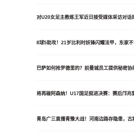
对U20女足主教练王军近日接受媒体采访对话
8球5助攻！21岁比利时妖锋闪耀法甲，东家
巴萨如何抢罗德里的？前曼城员工提供秘密协
将再碰阿森纳！U17国足挺进决赛：赛后邝兆
青岛广三直播青豫大战！河南边路存隐患，古