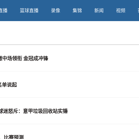
直播
篮球直播
录像
集锦
新闻
视频
撤中场领衔 金冠成冲锋
名单说起
，球迷怒斥：意甲垃圾回收站实锤
、比赛预测