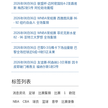
2026年08月06日 联盟杯-迈阿密国际4-2圣路易
斯 梅西2射1传 阿伦助攻戴帽
2026年08月06日 WNBA常规赛 西雅图风暴 86
- 92 纽约自由人 全场集锦
2026年08月06日 WNBA常规赛 菲尼克斯水星
82 - 96 亚特兰大梦想 全场集锦
2026年08月06日 巴黎0-3马略卡下场战曼联 巴
黎全场控球近6成+8射3正未果
2026年08月06日 友谊赛-阿森纳1-3贝蒂斯 因卡
皮耶破门难救主 福纳尔斯1射2传
标签列表
消息资讯
足球
比赛集锦
比赛
1
欧冠
NBA
CBA
球员
篮球
意甲
比赛录像