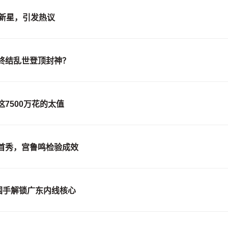
新星，引发热议
终结乱世登顶封神？
7500万花的太值
首秀，宫鲁鸣检验成效
国手解锁广东内线核心