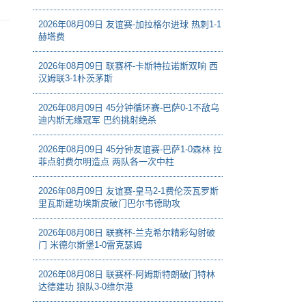
2026年08月09日 友谊赛-加拉格尔进球 热刺1-1
赫塔费
2026年08月09日 联赛杯-卡斯特拉诺斯双响 西
汉姆联3-1朴茨茅斯
2026年08月09日 45分钟循环赛-巴萨0-1不敌乌
迪内斯无缘冠军 巴约挑射绝杀
2026年08月09日 45分钟友谊赛-巴萨1-0森林 拉
菲点射费尔明造点 两队各一次中柱
2026年08月09日 友谊赛-皇马2-1费伦茨瓦罗斯
里瓦斯建功埃斯皮破门巴尔韦德助攻
2026年08月08日 联赛杯-兰克希尔精彩勾射破
门 米德尔斯堡1-0雷克瑟姆
2026年08月08日 联赛杯-阿姆斯特朗破门特林
达德建功 狼队3-0维尔港