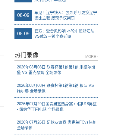
罕见！辽宁铁人：强烈呼吁更换辽宁
08-09
德比主裁 屡现争议判罚
官方：受台风影响 本轮中超浙江队
08-09
VS武汉三镇比赛延期
热门录像
MORE>
2026年08月08日 联赛杯第1轮第1轮 米德尔斯
堡 VS 雷克瑟姆 全场录像
2026年08月08日 联赛杯第1轮第1轮 狼队 VS
维尔港 全场录像
2026年07月29日国青男篮热身赛 中国U18男篮
- 纽纳华丁闪电队 全场录像
2026年07月26日 足球友谊赛 奥克兰FCvs热刺
全场录像