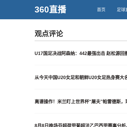
360直播
首页
足球
观点评论
U17国足决战阿森纳：442最强出击 赵松源回
从今天中国U20女足和朝鲜U20女足热身赛大
离谱操作！米兰盯上世界杯“屠夫”帕雷德斯
8月8日晚场芬超荷甲葡超法乙巴西甲赛事分析