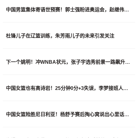
中国男篮集体寄语世预赛！郭士强盼进奥运会，赵继伟强调彼此信任
杜锋儿子在辽篮训练，朱芳雨儿子的未来引发关注
下一个姚明！冲WNBA状元，张子宇选秀前景一路飙升，位居第二位
中国女篮也有高诗岩！25分钟0分+3失误，李梦接班人掉链子
中国女篮险胜尼日利亚！杨舒予赛后掏心窝说出心里话，说的很实在