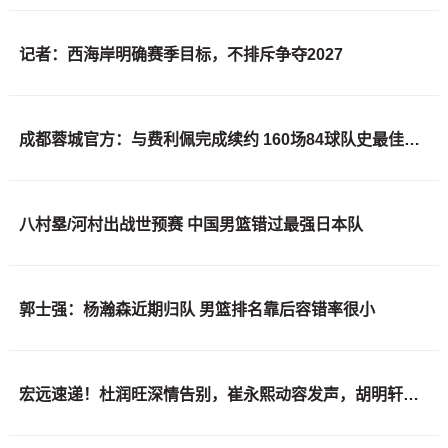
记者：西海岸明确赛季目标，不排斥争夺2027
成都蓉城官方：与费利佩完成续约 160场84球队史最佳射手
八村塁/河村出战世预赛 中国男篮错过最强日本队
郭士强：杨瀚森近期归队 男篮排名靠后容错率很小
宏远速递！杜润旺深情告别，崔永熙动容发声，胡明轩正式归队