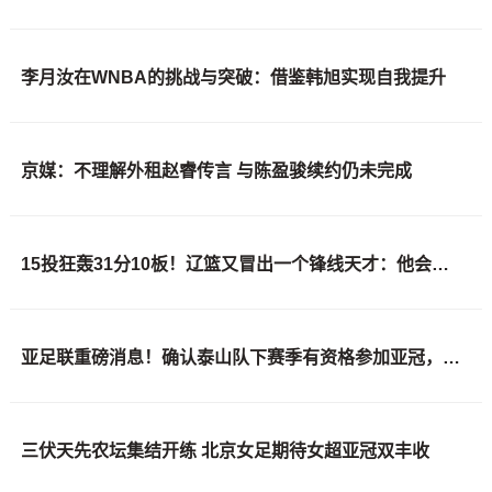
李月汝在WNBA的挑战与突破：借鉴韩旭实现自我提升
京媒：不理解外租赵睿传言 与陈盈骏续约仍未完成
15投狂轰31分10板！辽篮又冒出一个锋线天才：他会是下一个张镇麟吗？
亚足联重磅消息！确认泰山队下赛季有资格参加亚冠，撤销处罚引发球迷质疑
三伏天先农坛集结开练 北京女足期待女超亚冠双丰收