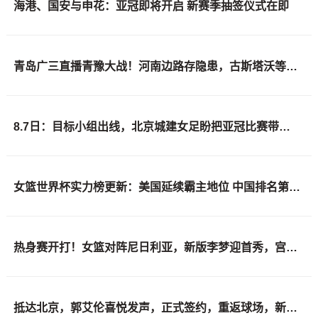
海港、国安与申花：亚冠即将开启 新赛季抽签仪式在即
青岛广三直播青豫大战！河南边路存隐患，古斯塔沃等喂饼，西海岸剑指亚冠
8.7日：目标小组出线，北京城建女足盼把亚冠比赛带回北京
女篮世界杯实力榜更新：美国延续霸主地位 中国排名第六 日本位列第十
热身赛开打！女篮对阵尼日利亚，新版李梦迎首秀，宫鲁鸣检验成效
抵达北京，郭艾伦喜悦发声，正式签约，重返球场，新岗位曝光