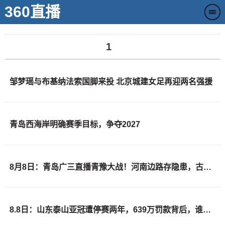
360直播
1
邹梦瑶与布基纳法索国脚来投 北京城建女足再迎两名强援
青岛西海岸明确赛季目标，争夺2027
8月8日：青岛广三直播青豫大战！河南边路存隐患，古斯塔沃等喂饼，西海岸剑指亚冠
8.8日：山东泰山亚冠遭停赛两年，639万罚款背后，谁的锅？