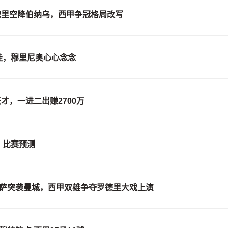
罗德里空降伯纳乌，西甲争冠格局改写
佳，穆里尼奥心心念念
天才，一进二出赚2700万
、比赛预测
巴萨突袭曼城，西甲双雄争夺罗德里大戏上演