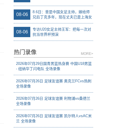
8.6日：曾是中国女足主帅，嫁给师
08-06
兄后丁克多年，现在丈夫已是上海女
足领队
专访U20女足主帅王军：把每一次对
08-06
抗当世界杯预演
热门录像
MORE>
2026年07月29日国青男篮热身赛 中国U18男篮
- 纽纳华丁闪电队 全场录像
2026年07月26日 足球友谊赛 奥克兰FCvs热刺
全场录像
2026年07月26日 足球友谊赛 利物浦vs桑德兰
全场录像
2026年07月26日 足球友谊赛 凯尔特人vsAC米
兰 全场录像