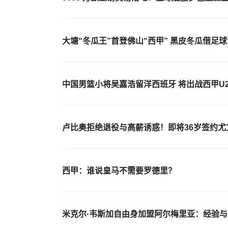
大塘“冬瓜王”首登佛山“西甲” 黑皮冬瓜借足
中国男篮小将吴嘉浩留洋西班牙 将出战西甲U2
卢比奥拒绝退役与高薪诱惑！即将36岁签约
西甲：谁说皇马不需要罗德里？
米克尔·韦斯加自由身加盟阿尔梅里亚：经验