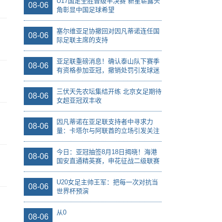
U17国足全胜晋级半决赛 新星崭露头
08-06
角彰显中国足球希望
塞尔维亚足协撤回对因凡蒂诺连任国
08-06
际足联主席的支持
亚足联重磅消息！确认泰山队下赛季
08-06
有资格参加亚冠，撤销处罚引发球迷
质疑
三伏天先农坛集结开练 北京女足期待
08-06
女超亚冠双丰收
因凡蒂诺在亚足联支持者中寻求力
08-06
量：卡塔尔与阿联酋的立场引发关注
今日：亚冠抽签8月18日揭晓！海港
08-06
国安直通精英赛，申花征战二级联赛
U20女足主帅王军：把每一次对抗当
08-06
世界杯预演
从0
08-06