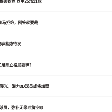
帅钦点 西甲25场11球
遭皇马拒绝，刚签就要裁
赛季蓄势待发
三足鼎立格局要碎？
案曝光，潜力3D球员或将加盟
名球员，弥补无缘老詹空缺