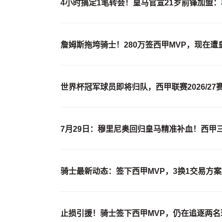
4小时搞定1笔转会！皇马官宣21岁前锋加盟：穆
詹姆斯拖垮骑士！280万签西甲MVP，现在
世界杯冠军球员即将归队，西甲联赛2026/27
7月29日：穆里尼奥回归皇马精准补血！西甲
骑士最新动态：签下西甲MVP，3换1交易方
止损引援！骑士签下西甲MVP，仍在追逐两