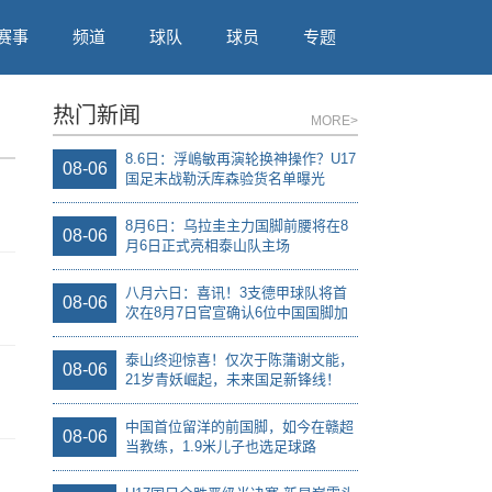
赛事
频道
球队
球员
专题
热门新闻
MORE>
8.6日：浮嶋敏再演轮换神操作？U17
08-06
国足末战勒沃库森验货名单曝光
8月6日：乌拉圭主力国脚前腰将在8
08-06
月6日正式亮相泰山队主场
八月六日：喜讯！3支德甲球队将首
08-06
次在8月7日官宣确认6位中国国脚加
盟
泰山终迎惊喜！仅次于陈蒲谢文能，
08-06
21岁青妖崛起，未来国足新锋线！
中国首位留洋的前国脚，如今在赣超
08-06
当教练，1.9米儿子也选足球路