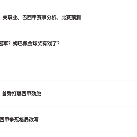
超、美职业、巴西甲赛事分析、比赛预测
冠军？姆巴佩金球奖有戏了？
锋！首秀打爆西甲劲旅
，西甲争冠格局改写