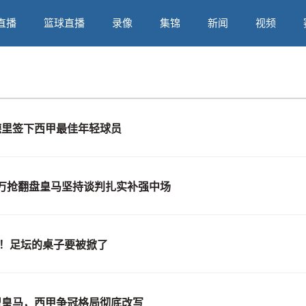
直播
篮球直播
录像
集锦
新闻
视频
马德里签下西甲最佳年轻球员
万抢翻盘皇马坚持谈判扎实补强中场
容！足坛的桌子要被掀了
加盟皇马，西甲争冠格局彻底改写