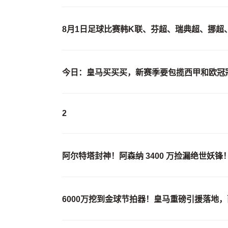
8月1日足球比赛韩K联、芬超、瑞典超、挪
今日：皇马买买买，新赛季要包揽西甲和欧冠
2
阿尔特塔封神！阿森纳 3400 万捡漏绝世妖
6000万挖到金球节拍器！皇马重磅引援落地