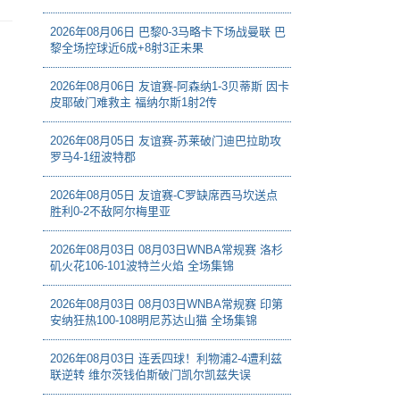
2026年08月06日 巴黎0-3马略卡下场战曼联 巴
黎全场控球近6成+8射3正未果
2026年08月06日 友谊赛-阿森纳1-3贝蒂斯 因卡
皮耶破门难救主 福纳尔斯1射2传
2026年08月05日 友谊赛-苏莱破门迪巴拉助攻
罗马4-1纽波特郡
2026年08月05日 友谊赛-C罗缺席西马坎送点
胜利0-2不敌阿尔梅里亚
2026年08月03日 08月03日WNBA常规赛 洛杉
矶火花106-101波特兰火焰 全场集锦
2026年08月03日 08月03日WNBA常规赛 印第
安纳狂热100-108明尼苏达山猫 全场集锦
2026年08月03日 连丢四球！利物浦2-4遭利兹
联逆转 维尔茨钱伯斯破门凯尔凯兹失误