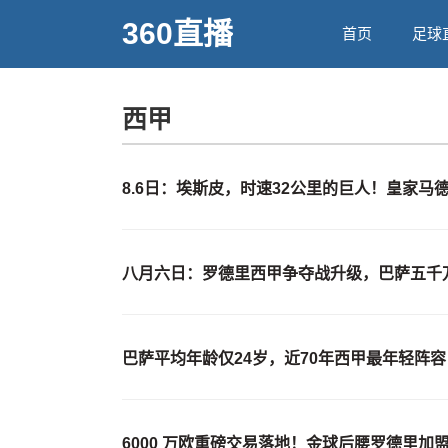
360直播
首页
足球
西甲
8.6日：埃斯皮，时速32公里的巨人！皇家
八月六日：罗德里西甲争夺战升级，巴萨五千
巴萨平均年龄仅24岁，近70年西甲最年轻阵
6000 万欧重磅交易落地！金球后腰罗德里