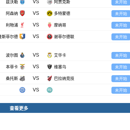
VS
兹沃勒
阿贾克斯
未开始
VS
阿森纳
多特蒙德
未开始
VS
利物浦
摩纳哥
未开始
VS
曼斯菲尔德
谢菲尔德联
未开始
VS
波尔图
艾华卡
未开始
VS
本菲卡
维塞乌
未开始
VS
桑托斯
巴拉纳竞技
未开始
VS
未开始
查看更多