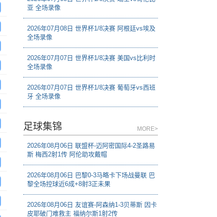
亚 全场录像
2026年07月08日 世界杯1/8决赛 阿根廷vs埃及
全场录像
2026年07月07日 世界杯1/8决赛 美国vs比利时
全场录像
2026年07月07日 世界杯1/8决赛 葡萄牙vs西班
牙 全场录像
足球集锦
MORE>
2026年08月06日 联盟杯-迈阿密国际4-2圣路易
斯 梅西2射1传 阿伦助攻戴帽
2026年08月06日 巴黎0-3马略卡下场战曼联 巴
黎全场控球近6成+8射3正未果
2026年08月06日 友谊赛-阿森纳1-3贝蒂斯 因卡
皮耶破门难救主 福纳尔斯1射2传