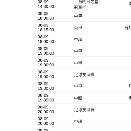
上海明日之星
08-09
14:30:00
冠军杯
08-09
中甲
18:00:00
08-09
鹿
荷甲
18:15:00
08-09
中超
19:00:00
08-09
中甲
19:00:00
08-09
中甲
19:00:00
08-09
足球友谊赛
19:00:00
08-09
中甲
19:30:00
08-09
中超
19:35:00
08-09
足球友谊赛
20:00:00
08-09
中超
20:00:00
08-09