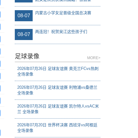
内蒙古小学女足晋级全国总决赛
08-07
两连冠！祝贺吴江这些孩子们
08-07
足球录像
MORE>
2026年07月26日 足球友谊赛 奥克兰FCvs热刺
全场录像
2026年07月26日 足球友谊赛 利物浦vs桑德兰
全场录像
2026年07月26日 足球友谊赛 凯尔特人vsAC米
兰 全场录像
2026年07月20日 世界杯决赛 西班牙vs阿根廷
全场录像