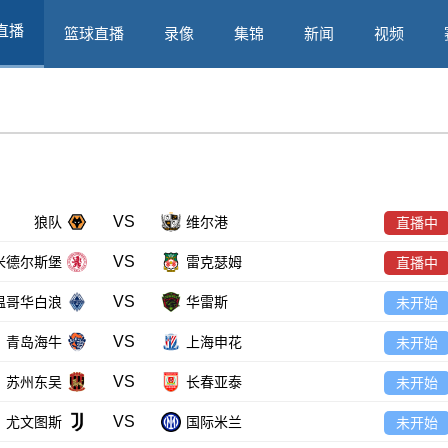
直播
篮球直播
录像
集锦
新闻
视频
VS
狼队
维尔港
直播中
VS
米德尔斯堡
雷克瑟姆
直播中
VS
温哥华白浪
华雷斯
未开始
VS
青岛海牛
上海申花
未开始
VS
苏州东吴
长春亚泰
未开始
VS
尤文图斯
国际米兰
未开始