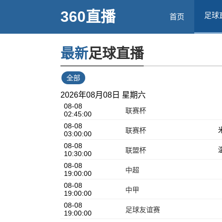
360直播
足球
首页
最新
足球直播
全部
2026年08月08日 星期六
08-08
联赛杯
02:45:00
08-08
联赛杯
03:00:00
08-08
联盟杯
10:30:00
08-08
中超
19:00:00
08-08
中甲
19:00:00
08-08
足球友谊赛
19:00:00