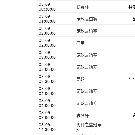
08-09
科
联赛杯
00:30:00
08-09
足球友谊赛
01:00:00
08-09
足球友谊赛
02:00:00
08-09
荷甲
02:00:00
08-09
足球友谊赛
03:00:00
08-09
足球友谊赛
03:00:00
08-09
阿
葡超
03:30:00
08-09
足球友谊赛
04:00:00
08-09
足球友谊赛
04:00:00
08-09
联盟杯
08:00:00
明日之星冠军
08-09
14:30:00
杯