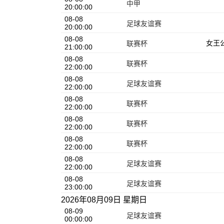
中甲
20:00:00
08-08
足球友谊赛
20:00:00
08-08
女王
联赛杯
21:00:00
08-08
联赛杯
22:00:00
08-08
足球友谊赛
22:00:00
08-08
联赛杯
22:00:00
08-08
联赛杯
22:00:00
08-08
联赛杯
22:00:00
08-08
足球友谊赛
22:00:00
08-08
足球友谊赛
23:00:00
2026年08月09日 星期日
08-09
足球友谊赛
00:00:00