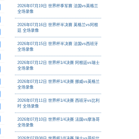
2026年07月19日 世界杯季军赛 法国vs英格兰
全场录像
2026年07月16日 世界杯半决赛 英格兰vs阿根
廷 全场录像
2026年07月15日 世界杯半决赛 法国vs西班牙
全场录像
2026年07月12日 世界杯1/4决赛 阿根廷vs瑞士
全场录像
2026年07月12日 世界杯1/4决赛 挪威vs英格兰
全场录像
2026年07月11日 世界杯1/4决赛 西班牙vs比利
时 全场录像
2026年07月10日 世界杯1/4决赛 法国vs摩洛哥
全场录像
2026年07月08日 世界杯1/8决赛 瑞士vs哥伦比