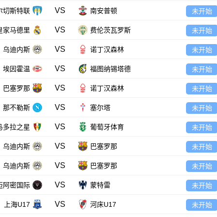
VS
尔切斯特联
南安普顿
未开始
VS
皇家马德里
费伦茨瓦罗斯
未开始
VS
乌迪内斯
诺丁汉森林
未开始
VS
埃因霍温
福图纳锡塔德
未开始
VS
巴塞罗那
诺丁汉森林
未开始
VS
那不勒斯
塞尔塔
未开始
VS
马多拉之星
葡萄牙体育
未开始
VS
乌迪内斯
巴塞罗那
未开始
VS
乌迪内斯
巴塞罗那
未开始
VS
迈阿密国际
蒙特雷
未开始
VS
上海U17
河床U17
未开始