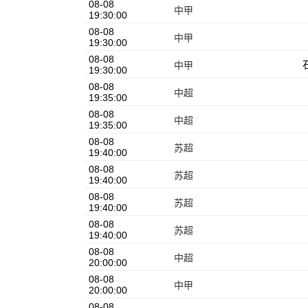
08-08
中甲
19:30:00
08-08
中甲
19:30:00
08-08
中甲
19:30:00
08-08
中超
19:35:00
08-08
中超
19:35:00
08-08
苏超
19:40:00
08-08
苏超
19:40:00
08-08
苏超
19:40:00
08-08
苏超
19:40:00
08-08
中超
20:00:00
08-08
中甲
20:00:00
08-08