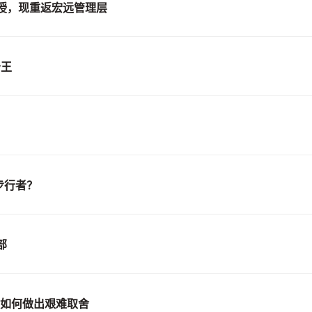
授，现重返宏远管理层
分王
步行者？
部
鸣如何做出艰难取舍