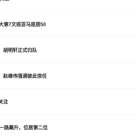
大第7文班亚马屈居50
，胡明轩正式归队
，赵继伟强调彼此信任
关注
景一路飙升，位居第二位