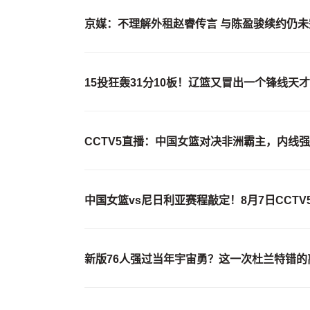
京媒：不理解外租赵睿传言 与陈盈骏续约仍未
15投狂轰31分10板！辽篮又冒出一个锋线天
CCTV5直播：中国女篮对决非洲霸主，内线
中国女篮vs尼日利亚赛程敲定！8月7日CCT
新版76人强过当年宇宙勇？这一次杜兰特错的