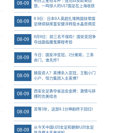
明日之星冠军杯｜连克四支欧美劲
08-09
旅，一鸣惊人的U17国足在上海收获
了什么
8.9日：日本9人英超扎堆韩国挂零国
08-09
足继续缺席富安健洋转投水晶宫揭亚
洲足球残酷差距
8月9日：前三名不保险！国安亚冠争
08-09
夺战面临魔鬼赛程考验
今日：国安冲亚冠，2分差距，三条
08-09
命门，谁先炸？
换投资人？英博杀入亚冠，王魁小门
08-09
小户，恒力集团入主英博？
西安女足勇夺省运会金牌：激情与拼
08-09
搏的完美结合
苦等3年，这部9.1分神剧终于回归！
08-09
从今天中国U20女足和朝鲜U20女足
08-09
热身赛大名单说起