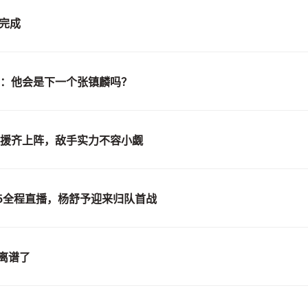
完成
才：他会是下一个张镇麟吗？
强援齐上阵，敌手实力不容小觑
V5全程直播，杨舒予迎来归队首战
离谱了