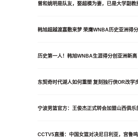
曾和姚明是队友，娶超模为妻，已是大学副教
韩旭超越渡嘉敷来梦 荣膺WNBA历史亚洲得
历史第一人！韩旭WNBA生涯得分创亚洲新高
东契奇时代湖人如何重塑 复刻独行侠OR改学
宁波男篮官方：王俊杰正式转会加盟山西俱乐
CCTV5直播：中国女篮对决尼日利亚，宫鲁