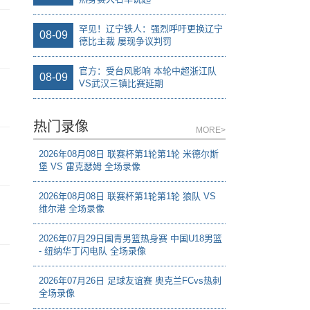
罕见！辽宁铁人：强烈呼吁更换辽宁
08-09
德比主裁 屡现争议判罚
官方：受台风影响 本轮中超浙江队
08-09
VS武汉三镇比赛延期
热门录像
MORE>
2026年08月08日 联赛杯第1轮第1轮 米德尔斯
堡 VS 雷克瑟姆 全场录像
2026年08月08日 联赛杯第1轮第1轮 狼队 VS
维尔港 全场录像
2026年07月29日国青男篮热身赛 中国U18男篮
- 纽纳华丁闪电队 全场录像
2026年07月26日 足球友谊赛 奥克兰FCvs热刺
全场录像