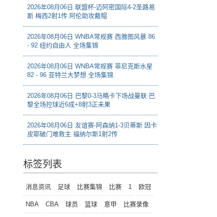
2026年08月06日 联盟杯-迈阿密国际4-2圣路易
斯 梅西2射1传 阿伦助攻戴帽
2026年08月06日 WNBA常规赛 西雅图风暴 86
- 92 纽约自由人 全场集锦
2026年08月06日 WNBA常规赛 菲尼克斯水星
82 - 96 亚特兰大梦想 全场集锦
2026年08月06日 巴黎0-3马略卡下场战曼联 巴
黎全场控球近6成+8射3正未果
2026年08月06日 友谊赛-阿森纳1-3贝蒂斯 因卡
皮耶破门难救主 福纳尔斯1射2传
标签列表
消息资讯
足球
比赛集锦
比赛
1
欧冠
NBA
CBA
球员
篮球
意甲
比赛录像