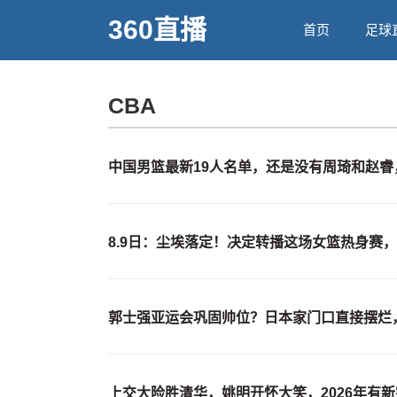
360直播
首页
足球
CBA
中国男篮最新19人名单，还是没有周琦和赵
8.9日：尘埃落定！决定转播这场女篮热身赛
郭士强亚运会巩固帅位？日本家门口直接摆烂
上交大险胜清华，姚明开怀大笑，2026年有