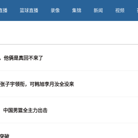
直播
篮球直播
录像
集锦
新闻
视频
睿，他俩是真回不来了
，张子宇领衔，可韩旭李月汝全没来
，中国男篮全主力出击
新突破