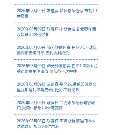
2026年08月09日 友谊赛-加拉格尔进球 热刺1-1
赫塔费
2026年08月09日 联赛杯-卡斯特拉诺斯双响 西
汉姆联3-1朴茨茅斯
2026年08月09日 45分钟循环赛-巴萨0-1不敌乌
迪内斯无缘冠军 巴约挑射绝杀
2026年08月09日 45分钟友谊赛-巴萨1-0森林 拉
菲点射费尔明造点 两队各一次中柱
2026年08月09日 友谊赛-皇马2-1费伦茨瓦罗斯
里瓦斯建功埃斯皮破门巴尔韦德助攻
2026年08月08日 联赛杯-兰克希尔精彩勾射破
门 米德尔斯堡1-0雷克瑟姆
2026年08月08日 联赛杯-阿姆斯特朗破门特林
达德建功 狼队3-0维尔港