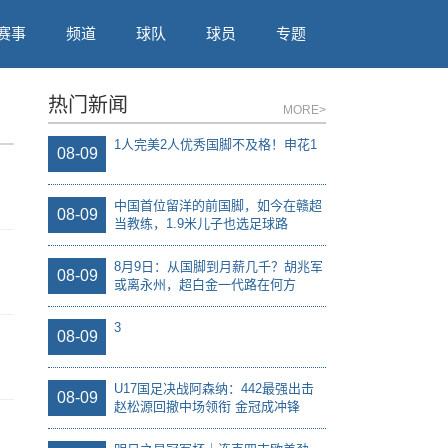
赛事
频道
球队
球员
专题
热门新闻
MORE>
1人完美2人优秀国脚不及格！申花1
08-09
中国首位留洋的前国脚，如今在赣超
08-09
当教练，1.9米儿子也选足球路
8月9日：从国脚到月薪几千？胡兆军
08-09
或离永州，超白金一代路在何方
3
08-09
U17国足决战阿森纳：442最强出击
08-09
赵松源回撤中场领衔 金冠成冲锋