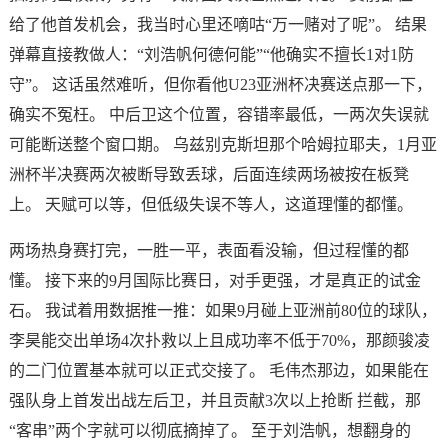
给了他首发机会，我当时心里还嘀咕“万一赌对了呢”。 结果
弹幕直接教做人：“刘浩帆何德何能”“他确实不擅长1对1防
守”。 这话虽然难听，但你看他U23亚洲杯决赛送点那一下，
确实不冤枉。 中后卫这个位置，容错率最低，一两次失误就
可能断送整个窗口期。 乌兹别克斯坦那个哈姆拉耶夫，1月亚
洲杯半决赛两次被断导致丢球，后面连续两场被按在板凳
上。 天赋可以等，但低级失误不等人，这道理懂的都懂。
两场热身赛打完，一胜一平，表面看没输，但过程懂的都
懂。 接下来的9月国际比赛日，对手更强，才是真正的试金
石。 我试着用数据推一推：如果9月碰上亚洲前80位的球队，
李昊能交出单场4次扑救以上且成功率不低于70%，那颜骏凌
的二门位置基本就可以正式交接了。 毛伟杰那边，如果能在
强队身上首发出战左后卫，并且贡献3次以上抢断 拦截，那
“客串”两个字就可以彻底摘掉了。 至于刘浩帆，想翻身的