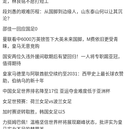
走，林良铭不愿打短工
段刘愚的艰难历程：从国脚到边缘人，山东泰山何以让其沉
沦？
邵佳一回应国足0
曼联看中6000万英镑签下大英未来国脚，M费依旧更受青
睐，皇马无意竞购
国安两位久违外援间歇期后有望回归！一人将专职踢亚冠，
值得期待
皇家马德里与阿联酋航空续约至2031：西甲史上最长球衣赞
助，伯纳乌的新十年
中国女足世界排名降至17位 亚运夺金难度低于亚洲杯
女足世预赛：荷兰女足vs波兰女足
加时赛逆转取胜，韩国女足以5
力挺姆巴佩！温格坚信世界杯将展现巅峰状态，批评实为皇