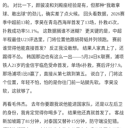
的。 对比一下，颜骏凌和刘殿座经验是有，但那种“我敢拿
球、敢出球”的劲儿，确实差了点火候。 回头看数据，2026赛
季中超前13轮，李昊在青岛西海岸首发了13场，扑救45次，
扑救成功率51.1%。 这数据搁谁不迷糊？ 更关键的是，中超
半程最佳U23评选里，门将位置他跟胡荷韬并列领跑。 赛前
谁觉得他能直接首发？ 反正我没敢想。 结果人家真上了，还
踢得不怂。 韩国那边也有这么一出——5月24日K联赛，浦项
铁人21岁的金信宇临危受命首发，单场6扑救，赛后评分7.9。
那场浦项1比0赢了，直接从第七跳到第五。 说白了，门将这
个位置，年轻不怕，怕的是你往门前一站腿先软。 李昊没
软，这就够了。
再看毛伟杰。 去年你要跟我说他能进国家队，还是以左后卫
的身份，我肯定觉得你喝多了。 结果他还真就首发了。 客战
新加坡踢了81分钟，对泰国又替补15分钟，防守端没犯错。