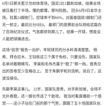
6月5日那天惹兰勿刹体育场，国足2比1赢新加坡，结果全场
被压着打了半场，懂的都懂，那叫险胜。 回头6月9日金华主
场，狂轰24脚射门，控球率干到66%，对面泰国就3脚射门还
无一射正，最后比分0比0。 最邪门的是赛前全队刚给武磊办
了百场纪念仪式，气氛都烘到那儿了，结果一开球，愣是没
人能把球捅进去。
这场“验货”报告一出炉，年轻球员的分水岭清清楚楚。 杨
希、拜合拉木、王钰栋这三个属于免检，只要没伤，国家队
名单闭着眼睛写。 李昊和毛伟杰属于“稳了”那一档，首秀交
出的答卷至少及格往上。 至于朱鹏宇和刘浩帆，说白了，这
波没接住。
先聊李昊这事儿。 22岁，国家队首秀，对手新加坡，全场不
光扑救稳，还一脚长传送了个助攻。 我当时看直播就一个感
觉——这小子站在门前的那个气势，跟踢了五十场国家队似