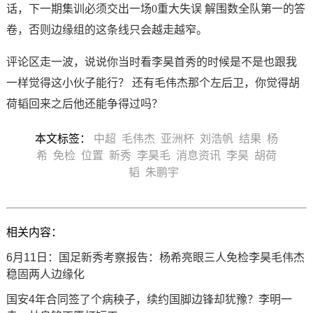
话，下一期集训必须交出一场0重大失误 解围数全队第一的答
卷，否则边缘组的这条线只会越走越窄。
评论区走一波，说说你当时看李昊首秀的时候是不是也跟我
一样觉得这小伙子能行？ 还有毛伟杰那个左后卫，你觉得胡
荷韬回来之后他还能争得过吗？
本文标签：
中超
毛伟杰
亚洲杯
刘浩帆
结果
杨
希
免检
位置
新秀
李昊毛
消息资讯
李昊
胡荷
韬
朱鹏宇
相关内容：
6月11日：国足新秀考察报告：杨希亮眼三人免检李昊毛伟杰
稳固两人边缘化
国安4年合同签了个病秧子，续约国脚边锋却犹豫？李明一