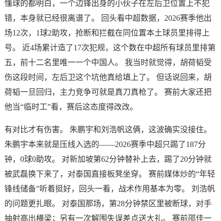
懂球的都明白，一个边锋出身的小伙子在左后卫位置上不犯
错，本身就已经很离谱了。 回头看中超数据，2026赛季他出
场12次，1球2助攻，抢断和拦截在同位置本土球员里排得上
号。 近4场累计造了17次犯规，这个数在中超所有球员里排第
五，前十二名里唯一一个中国人。 我当时就觉得，胡荷韬受
伤这段时间，左后卫这个坑他真给填上了。 但话说回来，胡
荷韬一旦回归，主力竞争可就是真刀真枪了。 赛前大家还把
他当“临时工”看，赛后这态度得改改。
有对比才有伤害。 朱鹏宇和刘浩帆这俩，这波确实没接住。
朱鹏宇本来就是压线入选的——2026赛季中超只踢了187分
钟，0球0助攻。 对新加坡第62分钟替补上去，踢了20分钟就
被武磊换下来了，对泰国直接板凳坐穿。 赛前媒体炒的“年轻
锋线储备”听着挺好，回头一看，战术作用基本为零。 刘浩帆
的问题更扎眼。 对泰国那场，第28分钟禁区里被断球，对手
抽射高出横梁；另有一次解围失误差点送大礼。 赛前邵佳一