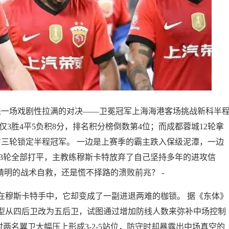
将迎来一场戏剧性拉满的对决——卫冕冠军上海海港客场挑战新科半
仅3胜4平5负积8分，排名积分榜倒数第4位；而成都蓉城12轮拿
提前三轮锁定半程冠军。 一边是上赛季的霸主跌入保级泥潭，一边
近3轮全部打平，主教练穆斯卡特放弃了自己坚持多年的进攻信
精明的战术自救，还是慌不择路的溃败前兆？ -
在穆斯卡特手中，它却变成了一副进退两难的枷锁。 据《东体》
型从四后卫改为五后卫，试图通过增加防线人数来弥补中场控制
时两名翼卫大幅压上形成3-2-5站位，防守时却暴露出中场真空的