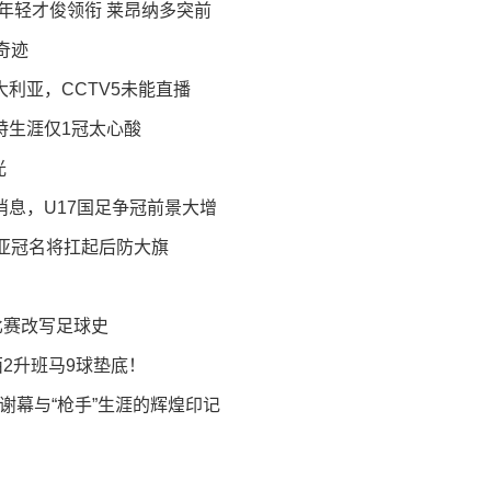
足年轻才俊领衔 莱昂纳多突前
奇迹
利亚，CCTV5未能直播
特生涯仅1冠太心酸
光
消息，U17国足争冠前景大增
亚冠名将扛起后防大旗
比赛改写足球史
2升班马9球垫底！
谢幕与“枪手”生涯的辉煌印记