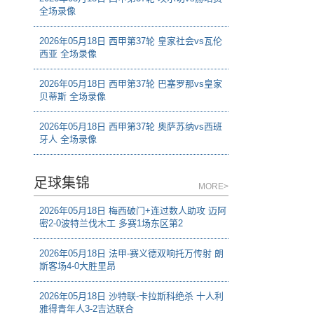
全场录像
2026年05月18日 西甲第37轮 皇家社会vs瓦伦
西亚 全场录像
2026年05月18日 西甲第37轮 巴塞罗那vs皇家
贝蒂斯 全场录像
2026年05月18日 西甲第37轮 奥萨苏纳vs西班
牙人 全场录像
足球集锦
MORE>
2026年05月18日 梅西破门+连过数人助攻 迈阿
密2-0波特兰伐木工 多赛1场东区第2
2026年05月18日 法甲-赛义德双响托万传射 朗
斯客场4-0大胜里昂
2026年05月18日 沙特联-卡拉斯科绝杀 十人利
雅得青年人3-2吉达联合