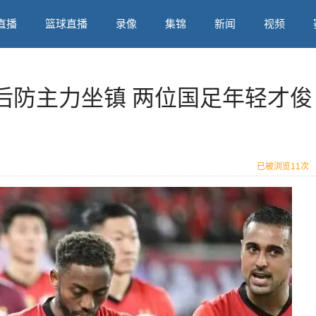
直播
篮球直播
录像
集锦
新闻
视频
后防主力坐镇 两位国足年轻才俊
已被浏览
11次