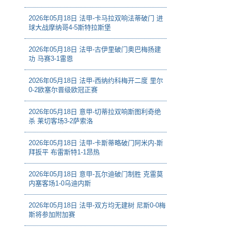
2026年05月18日 法甲-卡马拉双响法蒂破门 进
球大战摩纳哥4-5斯特拉斯堡
2026年05月18日 法甲-古伊里破门奥巴梅扬建
功 马赛3-1雷恩
2026年05月18日 法甲-西纳约科梅开二度 里尔
0-2欧塞尔晋级欧冠正赛
2026年05月18日 意甲-切蒂拉双响斯图利奇绝
杀 莱切客场3-2萨索洛
2026年05月18日 法甲-卡斯蒂略破门阿米内-斯
拜扳平 布雷斯特1-1昂热
2026年05月18日 意甲-瓦尔迪破门制胜 克雷莫
内塞客场1-0乌迪内斯
2026年05月18日 法甲-双方均无建树 尼斯0-0梅
斯将参加附加赛