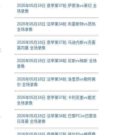
2026年05月18日 意甲第37轮 萨索洛vs莱切 全
打
场录像
2026年05月18日 法甲第34轮 布雷斯特vs昂热
全场录像
。
有
2026年05月18日 意甲第37轮 乌迪内斯vs克雷
莫内塞 全场录像
体
2026年05月18日 法甲第34轮 尼斯vs梅斯 全场
录像
2026年05月18日 法甲第34轮 洛里昂vs勒阿弗
尔 全场录像
2026年05月18日 意甲第37轮 卡利亚里vs都灵
全场录像
2026年05月18日 法甲第34轮 巴黎FCvs巴黎圣
日耳曼 全场录像
2026年05月18日 西甲第37轮 埃尔切vs赫塔费