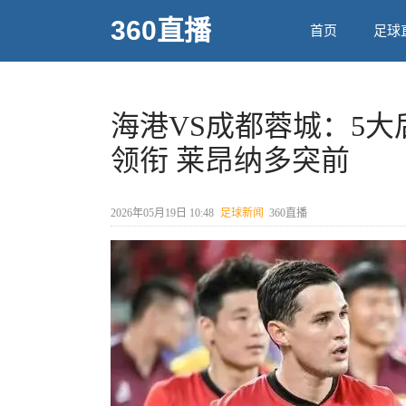
360直播
首页
足球
海港VS成都蓉城：5大
领衔 莱昂纳多突前
2026年05月19日 10:48
足球新闻
360直播