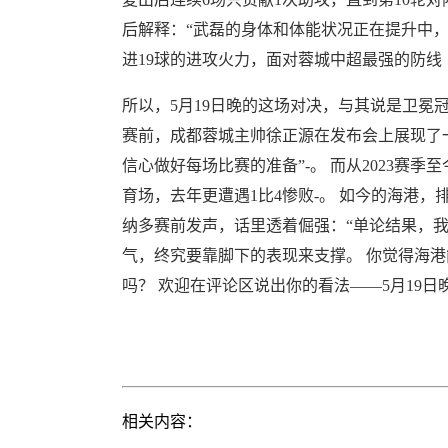
后解释：“武磊的身体和体能状况正在提升中，还
进19球的进攻火力，面对蓉城中超最强的防线
所以，5月19日晚的这场对决，与其说是卫冕
赛前，成都蓉城主帅徐正源在发布会上展现了
信心做好每场比赛的准备”-。 而从2023赛
育场，去年更遭遇1比4惨败-。 如今的海港，
纳多赛前发声，话里透着倔强：“单论结果，我
气，终究要靠脚下的表现来支撑。 你觉得海港
吗？ 欢迎在评论区说出你的看法——5月19日晚
相关内容：