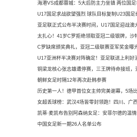
海港VS成都蓉城：5大后防主力坐镇 两位国
U17国足求战欲望强烈 球队目标复制U23国足
亚足联正式公布半决赛时间，U17国足迎战澳大
太扎心！41岁C罗拒绝领取亚冠二级银牌，沙
C罗缺席颁奖典礼，亚冠二级联赛亚军奖金曝
U17亚洲杯半决赛对阵确定！亚足联送上利好
铜梁龙核心张志雄遭停赛，三王牌待命接班，
朝鲜女足时隔12年再次赴韩参赛
历史第一人！德甲首位女主帅完美谢幕，5场
女超丢球榜：武汉4场皆零封领跑！四川、广西
凯蒂·麦凯布告别阿森纳女足：安菲尔德的温情
中国女足新一期26人名单公布