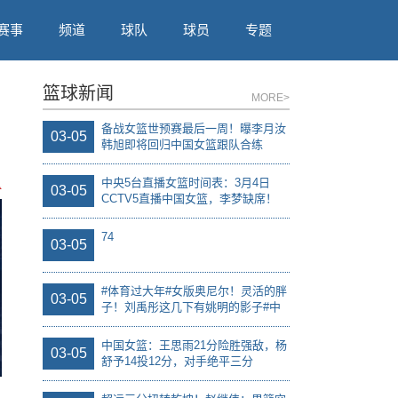
赛事
频道
球队
球员
专题
篮球新闻
MORE>
备战女篮世预赛最后一周！曝李月汝
03-05
韩旭即将回归中国女篮跟队合练
中央5台直播女篮时间表：3月4日
A
03-05
CCTV5直播中国女篮，李梦缺席！
74
03-05
#体育过大年#女版奥尼尔！灵活的胖
03-05
子！刘禹彤这几下有姚明的影子#中
国女篮##刘禹彤#
中国女篮：王思雨21分险胜强敌，杨
03-05
舒予14投12分，对手绝平三分