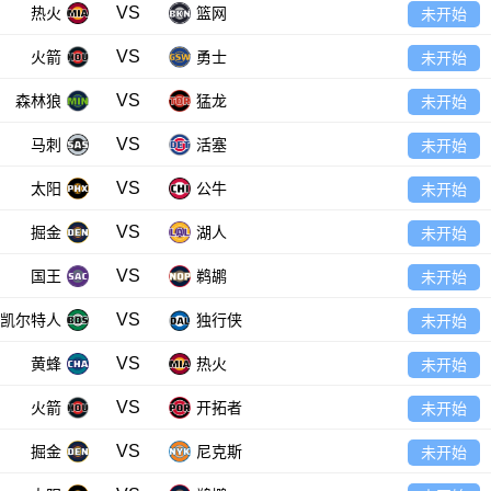
VS
热火
篮网
未开始
VS
火箭
勇士
未开始
VS
森林狼
猛龙
未开始
VS
马刺
活塞
未开始
VS
太阳
公牛
未开始
VS
掘金
湖人
未开始
VS
国王
鹈鹕
未开始
VS
凯尔特人
独行侠
未开始
VS
黄蜂
热火
未开始
VS
火箭
开拓者
未开始
VS
掘金
尼克斯
未开始