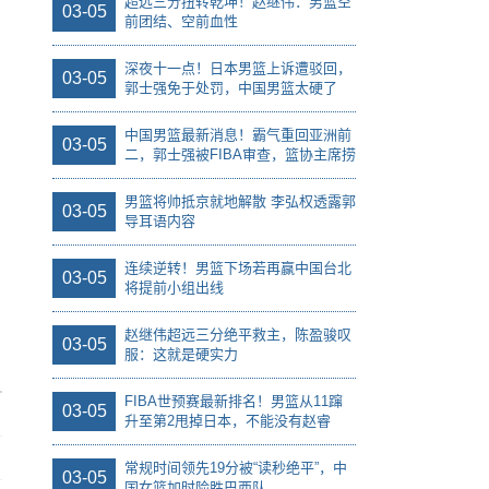
超远三分扭转乾坤！赵继伟：男篮空
03-05
前团结、空前血性
深夜十一点！日本男篮上诉遭驳回，
03-05
郭士强免于处罚，中国男篮太硬了
中国男篮最新消息！霸气重回亚洲前
03-05
二，郭士强被FIBA审查，篮协主席捞
人
男篮将帅抵京就地解散 李弘权透露郭
03-05
导耳语内容
连续逆转！男篮下场若再赢中国台北
03-05
将提前小组出线
赵继伟超远三分绝平救主，陈盈骏叹
03-05
服：这就是硬实力
FIBA世预赛最新排名！男篮从11蹿
03-05
升至第2甩掉日本，不能没有赵睿
常规时间领先19分被“读秒绝平”，中
03-05
国女篮加时险胜巴西队