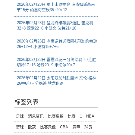
2026年02月23日 勇士击退掘金 波杰姆斯基末
节15分 约基奇空砍35+20+12
2026年02月23日 猛龙终结雄鹿3连胜 奎克利
32+8 莺歌22+6 小凯文·波特21+10
2026年02月23日 老鹰逆转送篮网4连败 约翰逊
26+12+4 小波特18+7+6
2026年02月23日 雷霆21记三分终结骑士7连胜
切特17+15 哈登20+9 米切尔20+7
2026年02月22日 太阳双加时胜魔术 杰伦·格林
26中6但三分绝杀 狄龙伤退
标签列表
足球
消息资讯
比赛集锦
比赛
1
NBA
篮球
欧冠
比赛录像
CBA
意甲
球员