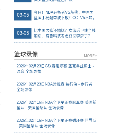
今日！NBA开拓者VS灰熊，中国男
03-05
篮国手杨瀚森被下放？CCTV5不转，
2大平台直播
比中国男篮还糟糕？女篮后卫线全线
03-05
崩溃：宫鲁鸣该考虑召回李梦了？
篮球录像
MORE>
2026年02月23日G联赛常规赛 圣克鲁兹勇士 -
混音 全场录像
2026年02月23日NBA常规赛 独行侠 - 步行者
全场录像
2026年02月16日NBA全明星正赛冠军赛 美国新
星队 - 美国星条队 全场录像
2026年02月16日NBA全明星正赛循环赛 世界队
- 美国星条队 全场录像