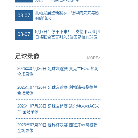
孔帕尼展望新赛季：德甲的未来与欧
08-07
冠的追求
8月7日：停不下来！四支德甲队8月4
08-07
日将联合官宣引入3位国足核心球员
足球录像
MORE>
2026年07月26日 足球友谊赛 奥克兰FCvs热刺
全场录像
2026年07月26日 足球友谊赛 利物浦vs桑德兰
全场录像
2026年07月26日 足球友谊赛 凯尔特人vsAC米
兰 全场录像
2026年07月20日 世界杯决赛 西班牙vs阿根廷
全场录像