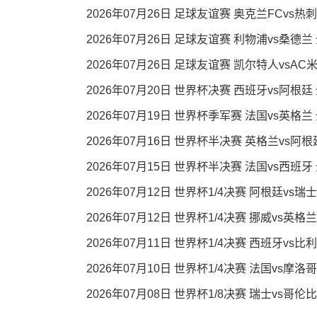
2026年07月26日 足球友谊赛 奥克兰FCvs热
2026年07月26日 足球友谊赛 利物浦vs桑德兰
2026年07月26日 足球友谊赛 凯尔特人vsAC
2026年07月20日 世界杯决赛 西班牙vs阿根廷
2026年07月19日 世界杯季军赛 法国vs英格兰
2026年07月16日 世界杯半决赛 英格兰vs阿
2026年07月15日 世界杯半决赛 法国vs西班牙
2026年07月12日 世界杯1/4决赛 阿根廷vs瑞
2026年07月12日 世界杯1/4决赛 挪威vs英格
2026年07月11日 世界杯1/4决赛 西班牙vs比
2026年07月10日 世界杯1/4决赛 法国vs摩洛
2026年07月08日 世界杯1/8决赛 瑞士vs哥伦