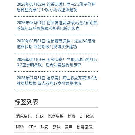
2026年08月02日 连丢两球！皇马2-2佛罗伦萨
恩德里克破门 18岁小将西里亚建功
2026年08月01日 巴萨友谊赛点球大战负伯明翰
哈姆扎双响阿德耶米首秀巴德吉失点
2026年08月01日 友谊赛两连胜！尤文2-0尼斯
道格拉斯·路易斯破门奥博沃多建功
2026年08月01日 无缘决赛！中国足球小将红队
0-2亚洲明星联，后者决赛战杭州足管
2026年07月31日 友尽赛！拜仁多点开花15-0大
胜罗塔埃根 四人双响17岁阿索莫建功
标签列表
消息资讯
足球
比赛集锦
比赛
1
欧冠
NBA
CBA
球员
篮球
意甲
比赛录像