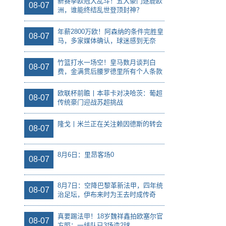
新赛季欧冠大乱斗！五大豪门逐鹿欧
08-07
洲，谁能终结乱世登顶封神？
年薪2800万欧！阿森纳的条件完胜皇
08-07
马，多家媒体确认，球迷感到无奈
竹篮打水一场空！皇马数月谈判白
08-07
费，金满贯后腰罗德里所有个人条款
已敲定
欧联杯前瞻丨本菲卡对决哈茨：葡超
08-07
传统豪门迎战苏超挑战
隆戈丨米兰正在关注赖因德斯的转会
08-07
8月6日：里昂客场0
08-07
8月7日：空降巴黎革新法甲，四年统
08-07
治足坛，伊布来时为王去时成传奇
真要踢法甲！18岁魏祥鑫拍欧塞尔官
08-07
方照：一线队已3场造2球