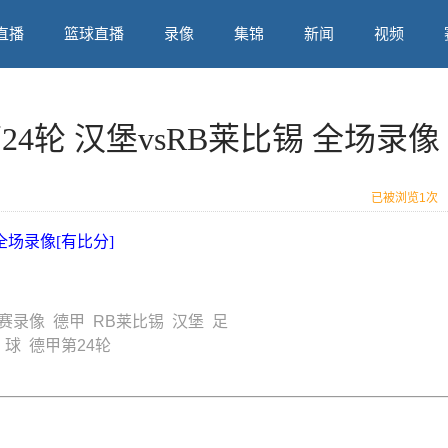
直播
篮球直播
录像
集锦
新闻
视频
第24轮 汉堡vsRB莱比锡 全场录像
已被浏览
1次
 全场录像[有比分]
赛录像
德甲
RB莱比锡
汉堡
足
球
德甲第24轮