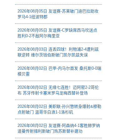
2026年08月05日 友谊赛-苏莱破门迪巴拉助攻
罗马4-1纽波特郡
2026年08月05日 友谊赛-C罗缺席西马坎送点
胜利0-2不敌阿尔梅里亚
2026年08月03日 连丢四球！利物浦2-4遭利兹
联逆转 维尔茨钱伯斯破门凯尔凯兹失误
2026年08月02日 巴甲-内马尔首发 桑托斯0-0瑞
模贝雷
2026年08月02日 无缘七连胜！迈阿密2-2哥伦
布 苏牙传射卡塞米罗乌龙梅西替补登场
2026年08月02日 美职联-孙兴慜转身爆射&穆勒
点射破门 温哥华白浪1-1洛杉矶
2026年08月02日 友谊赛-阿森纳4-1客胜赫罗纳
道曼传射措利斯破门热苏斯替补建功