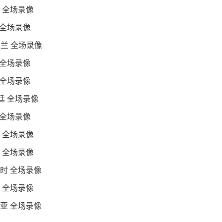
刺 全场录像
 全场录像
米兰 全场录像
 全场录像
 全场录像
根廷 全场录像
 全场录像
士 全场录像
兰 全场录像
利时 全场录像
哥 全场录像
比亚 全场录像